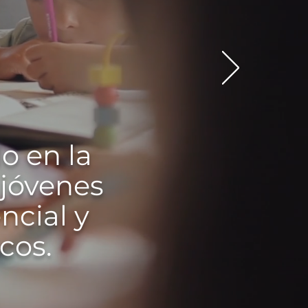
o en la
 jóvenes
ncial y
cos.