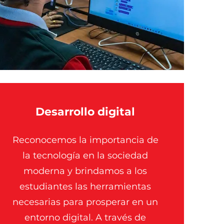
Desarrollo digital
Reconocemos la importancia de
la tecnología en la sociedad
moderna y brindamos a los
estudiantes las herramientas
necesarias para prosperar en un
entorno digital. A través de