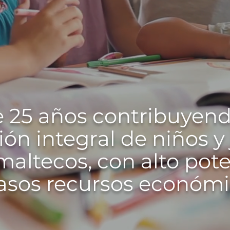
 25 años contribuyend
ón integral de niños y
altecos, con alto pote
asos recursos económi