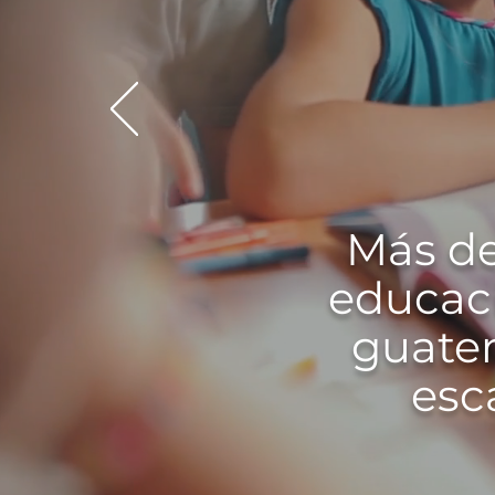
Más de
educaci
guatem
esc