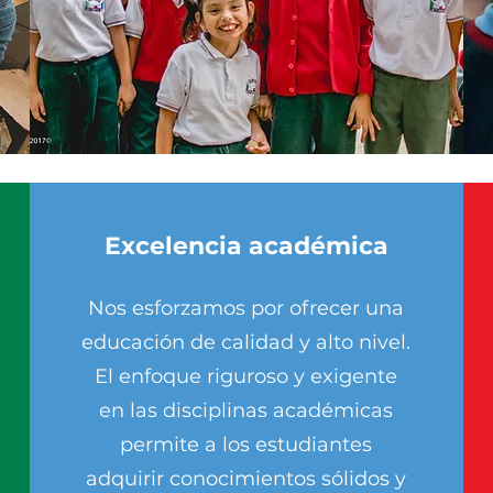
Excelencia académica
Nos esforzamos por ofrecer una
educación de calidad y alto nivel.
El enfoque riguroso y exigente
en las disciplinas académicas
permite a los estudiantes
adquirir conocimientos sólidos y